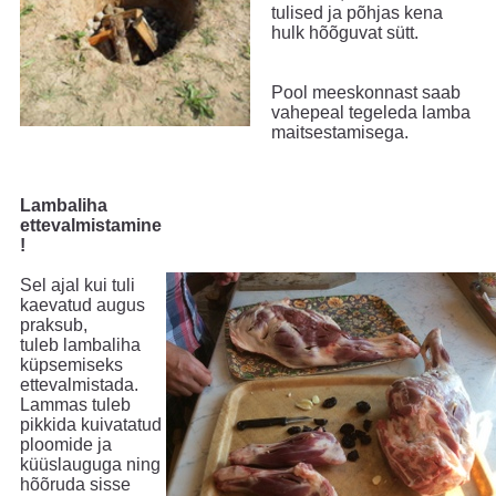
tulised ja põhjas kena
hulk hõõguvat sütt.
Pool meeskonnast saab
vahepeal tegeleda lamba
maitsestamisega.
Lambaliha
ettevalmistamine
!
Sel ajal kui tuli
kaevatud augus
praksub,
tuleb lambaliha
küpsemiseks
ettevalmistada.
Lammas tuleb
pikkida kuivatatud
ploomide ja
küüslauguga ning
hõõruda sisse