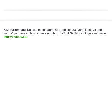
Kivi Turismitalu.
Külasta meid aadressil Loodi tee 33, Vardi küla, Viljandi
vald, Viljandimaa. Helista meile numbril +372 51 39 345 või kirjuta aadressil
info@kivitalu.ee.