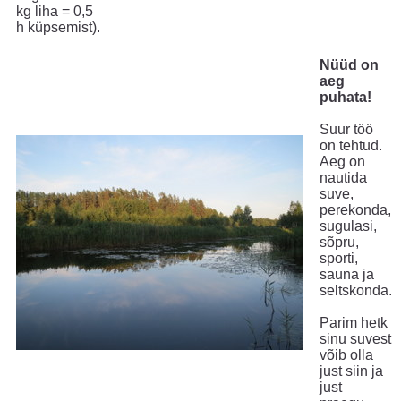
kg liha = 0,5
h küpsemist).
Nüüd on
aeg
puhata!
Suur töö
on tehtud.
Aeg on
nautida
suve,
perekonda,
sugulasi,
sõpru,
sporti,
sauna ja
seltskonda.
Parim hetk
sinu suvest
võib olla
just siin ja
just