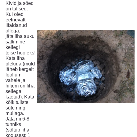
Kivid ja söed
on tulised.
Kui oled
eelnevalt
liialdanud
õllega,
jäta liha auku
sättimine
kellegi
teise hooleks!
Kata liha
plekiga (muld
läheb kergelt
fooliumi
vahele ja
hiljem on liha
sellega
kaetud). Kata
kõik tuliste
süte ning
mullaga.
Jäta nii 6-8
tunniks
(sõltub liha
kogusest: 1