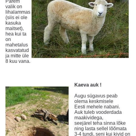
Parem
valik on
lihalammas
(siis ei ole
kasuka
maitset),
hea kui ta
on
mahetalus
kasvatatud
ja mitte üle
8 kuu vana.
Kaeva auk !
Augu sügavus peab
olema keskmisele
Eesti mehele nabani.
Auk tuleb vooderdada
maakividega,
seejärel teha sinna lõke
ning lasta sellel lõõmata
3-4 tundi, seni kui kivid on