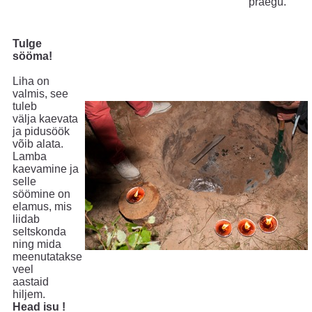
praegu.
Tulge
sööma!
Liha on
valmis, see
tuleb
välja kaevata
ja pidusöök
võib alata.
Lamba
kaevamine ja
selle
söömine on
elamus, mis
liidab
seltskonda
ning mida
meenutatakse
veel
aastaid
hiljem.
Head isu !