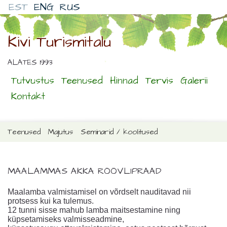
EST
ENG
RUS
Kivi Turismitalu
ALATES 1993
Tutvustus
Teenused
Hinnad
Tervis
Galerii
Kontakt
Teenused
Majutus
Seminarid / koolitused
MAALAMMAS AKKA RÖÖVLIPRAAD
Maalamba valmistamisel on võrdselt nauditavad nii
protsess kui ka tulemus.
12 tunni sisse mahub lamba maitsestamine ning
küpsetamiseks valmisseadmine,