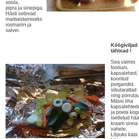
soola,
pipra ja sinepiga.
Hästi sobivad
maitsestamiseks
rosmariin ja
salvei.
Köögiviljad
tähtsad !
Sea valmis
foolium,
kapsalehed,
kooritud
porgandid,
sibularattad
ning porrula
Mässi liha
kapsalehted
ja poeta kog
loetletud hä
kraam sinna
vahele.
Lõpuks kata 