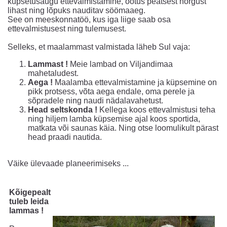
küpsetusaugu ettevalmistamine, ootus peatsest hõrgust
lihast ning lõpuks nauditav söömaaeg.
See on meeskonnatöö, kus iga liige saab osa
ettevalmistusest ning tulemusest.
Selleks, et maalammast valmistada läheb Sul vaja:
Lammast !
Meie lambad on Viljandimaa
mahetaludest.
Aega !
Maalamba ettevalmistamine ja küpsemine on
pikk protsess, võta aega endale, oma perele ja
sõpradele ning naudi nädalavahetust.
Head seltskonda !
Kellega koos ettevalmistusi teha
ning hiljem lamba küpsemise ajal koos sportida,
matkata või saunas käia. Ning otse loomulikult pärast
head praadi nautida.
Väike ülevaade planeerimiseks ...
Kõigepealt
tuleb leida
lammas !