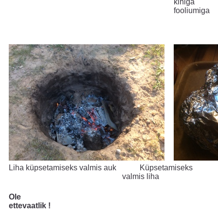
kihiga
fooliumiga
Liha küpsetamiseks valmis auk
Küpsetamiseks
valmis liha
Ole
ettevaatlik !